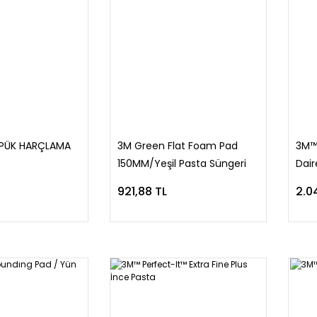
PÜK HARÇLAMA
3M Green Flat Foam Pad
3M™ 
150MM/Yeşil Pasta Süngeri
Dair
Orta
921,88 TL
2.0