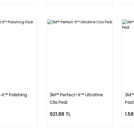
It™ Polishing
3M™ Perfect-It™ Ultrafine
3M™
Cila Pedi
Past
921,88 TL
1.5