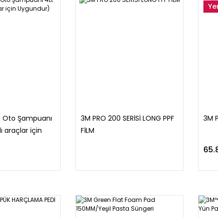
Ye
lı Oto Şampuanı
3M PRO 200 SERİSİ LONG PPF
3M P
ı araçlar için
FİLM
65.