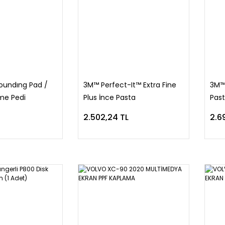
undıng Pad /
3M™ Perfect-It™ Extra Fine
3M™
rme Pedi
Plus İnce Pasta
Pas
2.502,24 TL
2.6