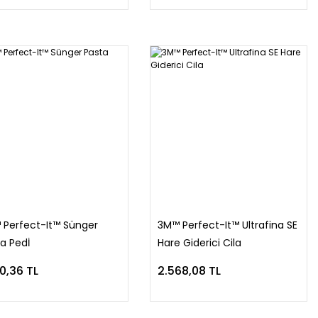
 Perfect-It™ Sünger
3M™ Perfect-It™ Ultrafina SE
a Pedİ
Hare Giderici Cila
80,36 TL
2.568,08 TL