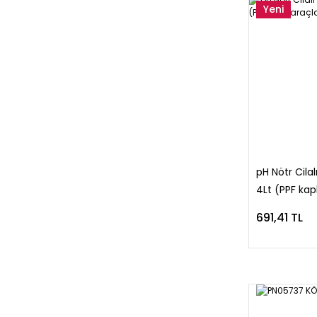
Yeni
pH Nötr Cila
4Lt (PPF kapl
Uygundur)
691,41 TL