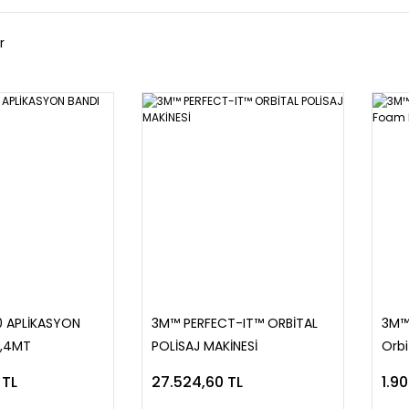
r
0 APLİKASYON
3M™ PERFECT-IT™ ORBİTAL
3M™
1,4MT
POLİSAJ MAKİNESİ
Orbi
 TL
27.524,60 TL
1.9