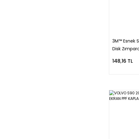
3M™ Esnek S
Disk Zımpar
Adet)
148,16 TL