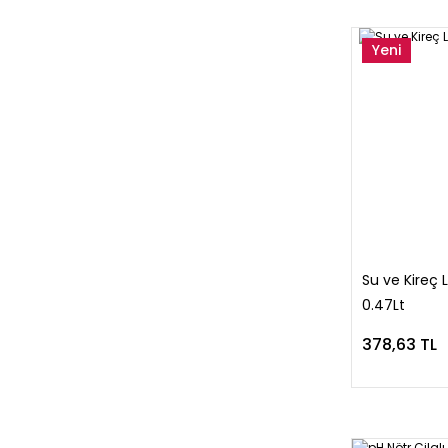
Yeni
Su ve Kireç 
0.47Lt
378,63 TL