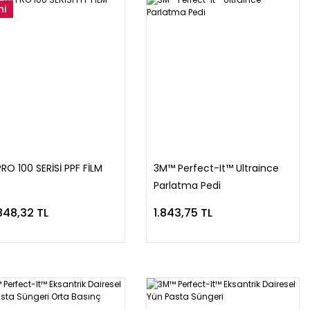
ni
RO 100 SERİSİ PPF FİLM
3M™ Perfect-It™ Ultraince
Parlatma Pedi
848,32 TL
1.843,75 TL