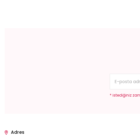
Bu ürünün fiyat bilgisi, resim, ürün açıklamalarında ve diğer konular
Görüş ve önerileriniz için teşekkür ederiz.
Ürün resmi kalitesiz, bozuk veya görüntülenemiyor.
Ürün açıklamasında eksik bilgiler bulunuyor.
Ürün bilgilerinde hatalar bulunuyor.
Ürün fiyatı diğer sitelerden daha pahalı.
Bu ürüne benzer farklı alternatifler olmalı.
* istediğiniz zam
Adres