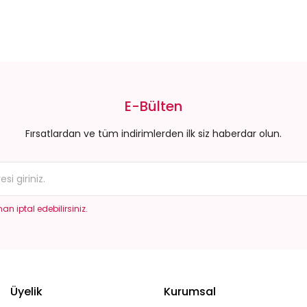
da yetersiz gördüğünüz noktaları öneri formunu kullanarak tarafımıza il
Bu ürüne ilk yorumu siz yapın!
E-Bülten
Yorum Yaz
Fırsatlardan ve tüm indirimlerden ilk siz haberdar olun.
an iptal edebilirsiniz.
Gönder
Üyelik
Kurumsal