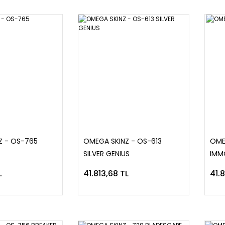
Z - OS-765
OMEGA SKINZ - OS-613
OME
SILVER GENIUS
IMM
L
41.813,68 TL
41.8