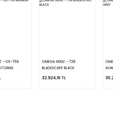
Z - OS-756
OMEGA SKINZ - 729
OME
 STORMS
BLADESCAPE BLACK
AVA
L
32.924,16 TL
35.