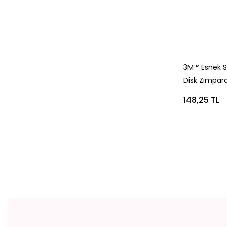
3M™ Esnek S
Disk Zımpar
Adet)
148,25 TL