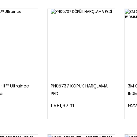
-It™ Ultraince
PN05737 KÖPÜK HARÇLAMA
3M 
di
PEDİ
150M
1.581,37 TL
922