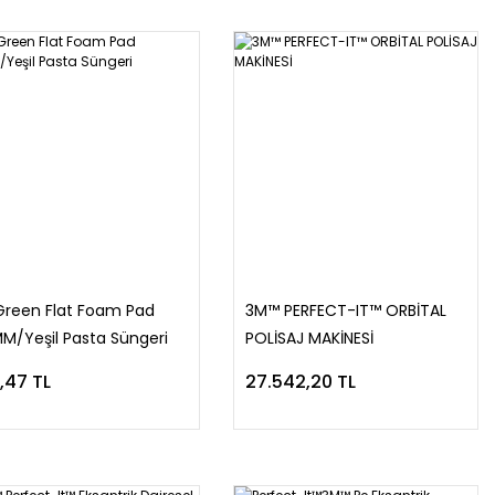
Green Flat Foam Pad
3M™ PERFECT-IT™ ORBİTAL
M/Yeşil Pasta Süngeri
POLİSAJ MAKİNESİ
,47 TL
27.542,20 TL