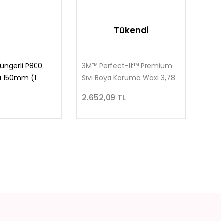
Tükendi
üngerli P800
3M™ Perfect-It™ Premium
a 150mm (1
Sıvı Boya Koruma Waxı 3,78
Lt.
2.652,09 TL