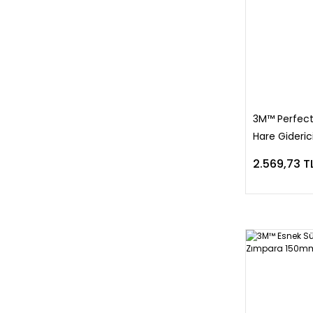
3M™ Perfect-
Hare Giderici
2.569,73 T