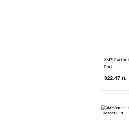
3M™ Perfect‐
Padi
922,47 TL