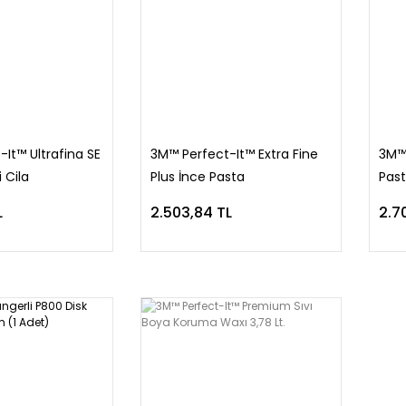
It™ Ultrafina SE
3M™ Perfect-It™ Extra Fine
3M™
 Cila
Plus İnce Pasta
Pas
L
2.503,84 TL
2.70