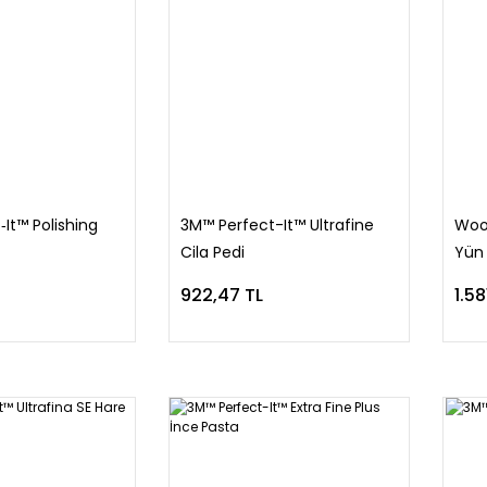
It™ Polishing
3M™ Perfect-It™ Ultrafine
Woo
Cila Pedi
Yün 
922,47 TL
1.58