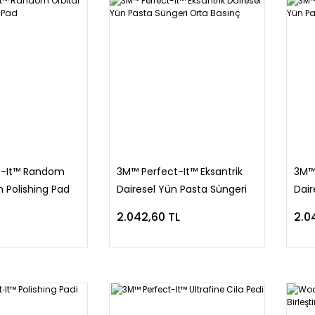
t-It™ Random
3M™ Perfect-It™ Eksantrik
3M™ 
 Polishing Pad
Dairesel Yün Pasta Süngeri
Dair
Orta Basınç
2.042,60 TL
2.0