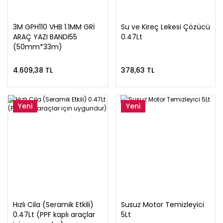
3M GPH110 VHB 1.1MM GRİ
Su ve Kireç Lekesi Çözücü
ARAÇ YAZI BANDI55
0.47Lt
(50mm*33m)
4.609,38 TL
378,63 TL
Yeni
Yeni
Hızlı Cila (Seramik Etkili)
Susuz Motor Temizleyici
0.47Lt (PPF kaplı araçlar
5Lt