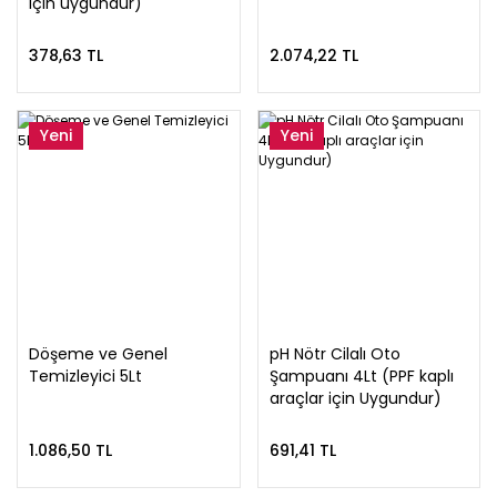
için uygundur)
378,63 TL
2.074,22 TL
Yeni
Yeni
Döşeme ve Genel
pH Nötr Cilalı Oto
Temizleyici 5Lt
Şampuanı 4Lt (PPF kaplı
araçlar için Uygundur)
1.086,50 TL
691,41 TL