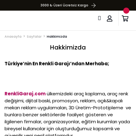
3000 ₺ Üzeri Ücretsiz Kargo
Anasayfa
Sayfalar
Hakkimizda
Hakkimizda
Türkiye’nin En Renkli Garajı’ndan Merhaba;
RenkliGaraj.com
ülkemizdeki araç kaplama, araç renk
değişimi, dijital baski, promosyon, reklam, açık&kapalı
mekan reklam uygulamaları, 3D Üretim-Prototipleme ve
bunlara benzer sektörlerde faaliyet gösteren ve
ilgilenen firmalar, organizasyonlar, eğitim kurumları yada
bireysel kullanıcılar için oluşturduğumuz kapsamlı ve
güvenilir yeni nesil platformdur.