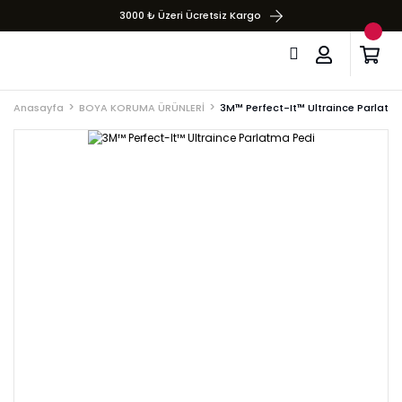
3000 ₺ Üzeri Ücretsiz Kargo
Anasayfa
BOYA KORUMA ÜRÜNLERİ
3M™ Perfect-It™ Ultraince Parlatm