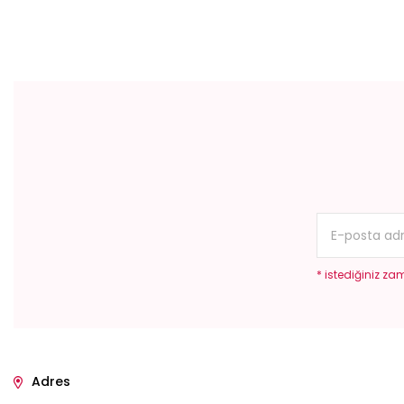
Bu ürünün fiyat bilgisi, resim, ürün açıklamalarında ve diğer konular
Görüş ve önerileriniz için teşekkür ederiz.
Ürün resmi kalitesiz, bozuk veya görüntülenemiyor.
Ürün açıklamasında eksik bilgiler bulunuyor.
Ürün bilgilerinde hatalar bulunuyor.
Ürün fiyatı diğer sitelerden daha pahalı.
Bu ürüne benzer farklı alternatifler olmalı.
* istediğiniz zam
Adres