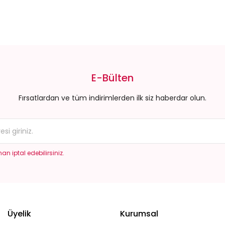
da yetersiz gördüğünüz noktaları öneri formunu kullanarak tarafımıza il
Bu ürüne ilk yorumu siz yapın!
E-Bülten
Yorum Yaz
Fırsatlardan ve tüm indirimlerden ilk siz haberdar olun.
an iptal edebilirsiniz.
Gönder
Üyelik
Kurumsal