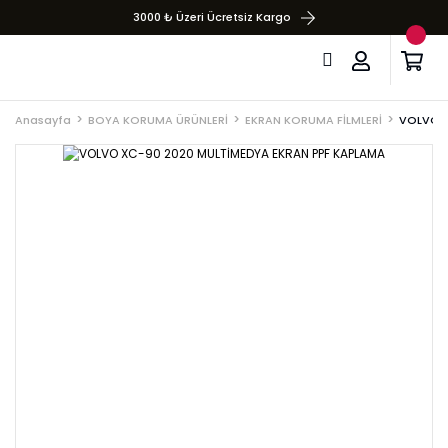
3000 ₺ Üzeri Ücretsiz Kargo
Anasayfa
BOYA KORUMA ÜRÜNLERİ
EKRAN KORUMA FİLMLERİ
VOLVO X