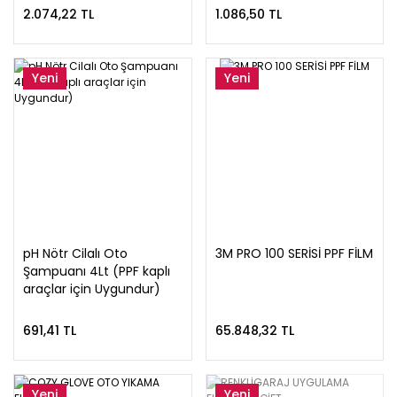
2.074,22 TL
1.086,50 TL
Yeni
Yeni
pH Nötr Cilalı Oto
3M PRO 100 SERİSİ PPF FİLM
Şampuanı 4Lt (PPF kaplı
araçlar için Uygundur)
691,41 TL
65.848,32 TL
Yeni
Yeni