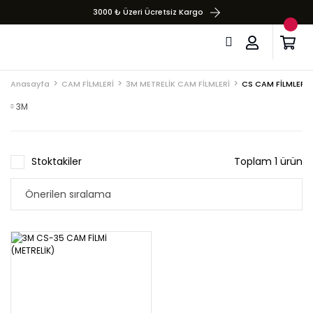
3000 ₺ Üzeri Ücretsiz Kargo
Anasayfa
CAM FİLMLERİ
3M METRELİK CAM FİLMLERİ
CS CAM FİLMLERİ 
3M
Stoktakiler
Toplam 1 ürün