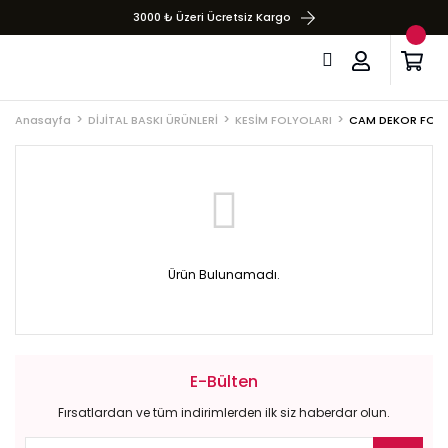
3000 ₺ Üzeri Ücretsiz Kargo
Anasayfa
DİJİTAL BASKI ÜRÜNLERİ
KESİM FOLYOLARI
CAM DEKOR FOLY
Ürün Bulunamadı.
E-Bülten
Fırsatlardan ve tüm indirimlerden ilk siz haberdar olun.