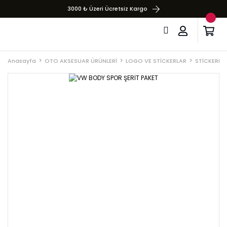
3000 ₺ Üzeri Ücretsiz Kargo
Anasayfa
OTO AKSESUAR ÜRÜNLERİ
LOGO VE STİCKERLAR
STİCKERLA