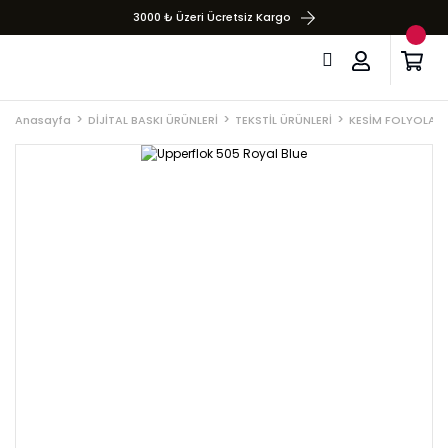
3000 ₺ Üzeri Ücretsiz Kargo
Anasayfa
DİJİTAL BASKI ÜRÜNLERİ
TEKSTİL ÜRÜNLERİ
KESİM FOLYOLARI