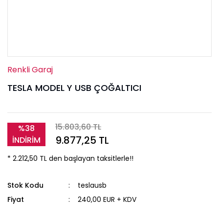
Renkli Garaj
TESLA MODEL Y USB ÇOĞALTICI
15.803,60 TL
%38
9.877,25 TL
İNDİRİM
* 2.212,50 TL den başlayan taksitlerle!!
Stok Kodu
teslausb
Fiyat
240,00 EUR + KDV