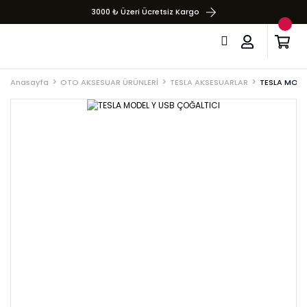
3000 ₺ Üzeri Ücretsiz Kargo
Anasayfa
OTO AKSESUAR ÜRÜNLERİ
TESLA AKSESUARLAR
TESLA MODE