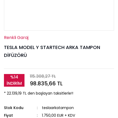
Renkli Garaj
TESLA MODEL Y STARTECH ARKA TAMPON
DİFÜZÖRÜ
115.308,27 TL
%14
98.835,66 TL
İNDİRİM
* 22.139,19 TL den başlayan taksitlerle!!
Stok Kodu
teslaarkatampon
Fiyat
1.750,00 EUR + KDV