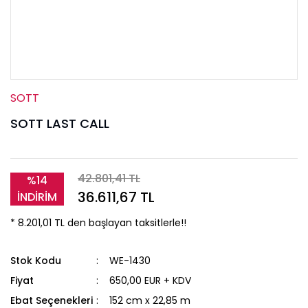
SOTT
SOTT LAST CALL
42.801,41 TL
%14
36.611,67 TL
İNDİRİM
* 8.201,01 TL den başlayan taksitlerle!!
Stok Kodu
WE-1430
Fiyat
650,00 EUR + KDV
Ebat Seçenekleri
152 cm x 22,85 m