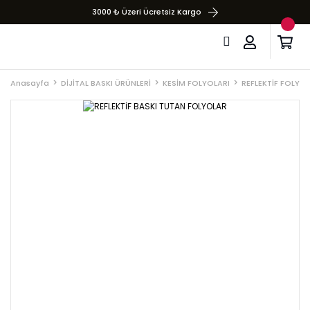
3000 ₺ Üzeri Ücretsiz Kargo
Anasayfa
DİJİTAL BASKI ÜRÜNLERİ
KESİM FOLYOLARI
REFLEKTİF FOLYO