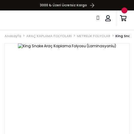
3000 ₺ Üzeri Ücretsiz Kargo
Anasayfa
ARAÇ KAPLAMA FOLYOLARI
METRELİK FOLYOLAR
King Snak