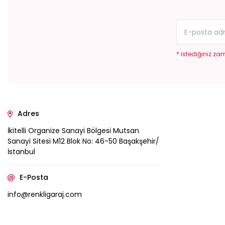
Ürün bilgilerinde hatalar bulunuyor.
Ürün fiyatı diğer sitelerden daha pahalı.
Bu ürüne benzer farklı alternatifler olmalı.
* istediğiniz zam
Adres
İkitelli Organize Sanayi Bölgesi Mutsan
Sanayi Sitesi M12 Blok No: 46-50 Başakşehir/
İstanbul
E-Posta
info@renkligaraj.com