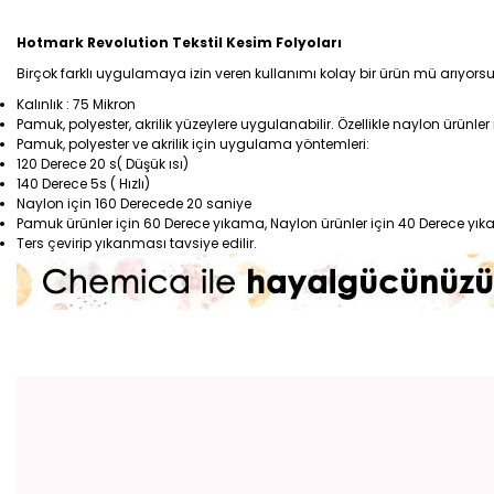
Hotmark Revolution Tekstil Kesim Folyoları
Birçok farklı uygulamaya izin veren kullanımı kolay bir ürün mü arıyor
Kalınlık : 75 Mikron
Pamuk, polyester, akrilik yüzeylere uygulanabilir. Özellikle naylon ürünler i
Pamuk, polyester ve akrilik için uygulama yöntemleri:
120 Derece 20 s( Düşük ısı)
140 Derece 5s ( Hızlı)
Naylon için 160 Derecede 20 saniye
Pamuk ürünler için 60 Derece yıkama, Naylon ürünler için 40 Derece yı
Ters çevirip yıkanması tavsiye edilir.
Bu ürünün fiyat bilgisi, resim, ürün açıklamalarında ve diğer konular
Görüş ve önerileriniz için teşekkür ederiz.
Ürün resmi kalitesiz, bozuk veya görüntülenemiyor.
Ürün açıklamasında eksik bilgiler bulunuyor.