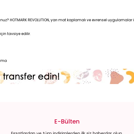
sunuz? HOTMARK REVOLUTION, yarı mat kaplamalı ve evrensel uygulamalar içi
çin tavsiye edilir.
kama
da yetersiz gördüğünüz noktaları öneri formunu kullanarak tarafımıza il
Bu ürüne ilk yorumu siz yapın!
E-Bülten
Yorum Yaz
Fırsatlardan ve tüm indirimlerden ilk siz haberdar olun.