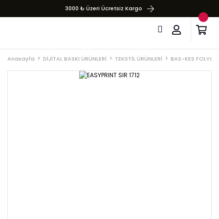
3000 ₺ Üzeri Ücretsiz Kargo
Anasayfa
DİJİTAL BASKI ÜRÜNLERİ
TEKSTİL ÜRÜNLERİ
BAS-KES FOLYOL