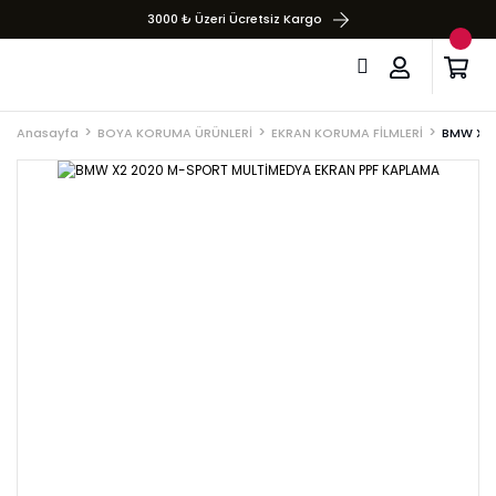
3000 ₺ Üzeri Ücretsiz Kargo
Anasayfa
BOYA KORUMA ÜRÜNLERİ
EKRAN KORUMA FİLMLERİ
BMW X2 