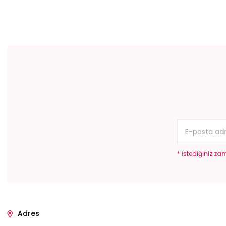
Bu ürünün fiyat bilgisi, resim, ürün açıklamalarında ve diğer konular
Görüş ve önerileriniz için teşekkür ederiz.
Ürün resmi kalitesiz, bozuk veya görüntülenemiyor.
Ürün açıklamasında eksik bilgiler bulunuyor.
Ürün bilgilerinde hatalar bulunuyor.
Ürün fiyatı diğer sitelerden daha pahalı.
Bu ürüne benzer farklı alternatifler olmalı.
* istediğiniz zam
Adres