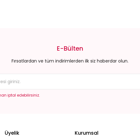
da yetersiz gördüğünüz noktaları öneri formunu kullanarak tarafımıza il
Bu ürüne ilk yorumu siz yapın!
E-Bülten
Yorum Yaz
Fırsatlardan ve tüm indirimlerden ilk siz haberdar olun.
an iptal edebilirsiniz.
Gönder
Üyelik
Kurumsal