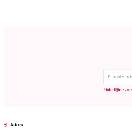
Bu ürünün fiyat bilgisi, resim, ürün açıklamalarında ve diğer konular
Görüş ve önerileriniz için teşekkür ederiz.
Ürün resmi kalitesiz, bozuk veya görüntülenemiyor.
Ürün açıklamasında eksik bilgiler bulunuyor.
Ürün bilgilerinde hatalar bulunuyor.
Ürün fiyatı diğer sitelerden daha pahalı.
Bu ürüne benzer farklı alternatifler olmalı.
* istediğiniz zam
Adres