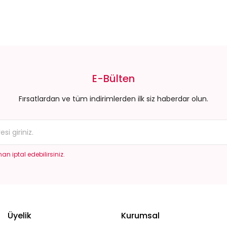
da yetersiz gördüğünüz noktaları öneri formunu kullanarak tarafımıza il
Bu ürüne ilk yorumu siz yapın!
E-Bülten
Yorum Yaz
Fırsatlardan ve tüm indirimlerden ilk siz haberdar olun.
an iptal edebilirsiniz.
Gönder
Üyelik
Kurumsal