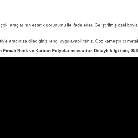
çok, araçlarının estetik görünümü ile ifade eder. Geliştirilmiş özel bo
 aracınıza dilediğiniz rengi uygulayabilirsiniz. Göz kamaştırıcı metalik r
le Fırçalı Renk ve Karbon Folyolar mevcuttur. Detaylı bilgi için; 0