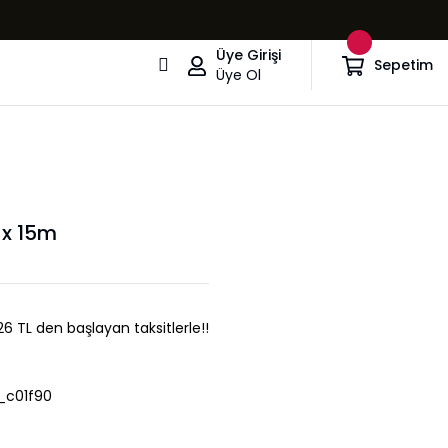
Üye Girişi
Sepetim
Üye Ol
 x 15m
,26 TL den başlayan taksitlerle!!
_c01f90