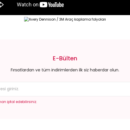
da yetersiz gördüğünüz noktaları öneri formunu kullanarak tarafımıza il
Bu ürüne ilk yorumu siz yapın!
E-Bülten
Yorum Yaz
Fırsatlardan ve tüm indirimlerden ilk siz haberdar olun.
an iptal edebilirsiniz.