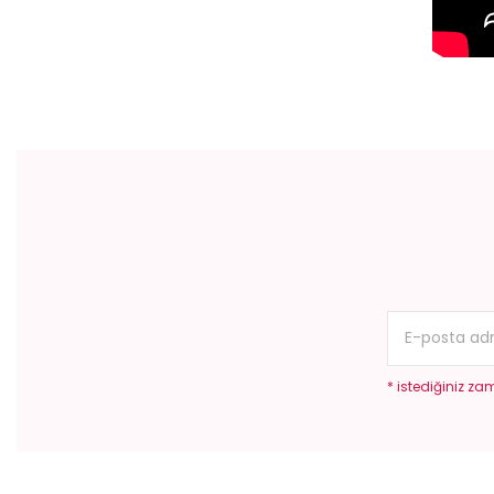
Bu ürünün fiyat bilgisi, resim, ürün açıklamalarında ve diğer konular
Görüş ve önerileriniz için teşekkür ederiz.
Ürün resmi kalitesiz, bozuk veya görüntülenemiyor.
Ürün açıklamasında eksik bilgiler bulunuyor.
Ürün bilgilerinde hatalar bulunuyor.
Ürün fiyatı diğer sitelerden daha pahalı.
Bu ürüne benzer farklı alternatifler olmalı.
* istediğiniz zam