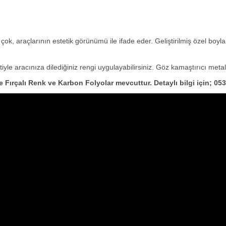
çok, araçlarının estetik görünümü ile ifade eder. Geliştirilmiş özel bo
 aracınıza dilediğiniz rengi uygulayabilirsiniz. Göz kamaştırıcı metalik r
le Fırçalı Renk ve Karbon Folyolar mevcuttur. Detaylı bilgi için; 0