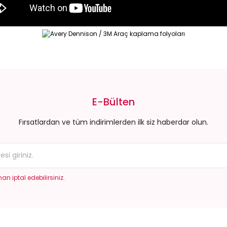
da yetersiz gördüğünüz noktaları öneri formunu kullanarak tarafımıza il
Bu ürüne ilk yorumu siz yapın!
E-Bülten
Yorum Yaz
Fırsatlardan ve tüm indirimlerden ilk siz haberdar olun.
an iptal edebilirsiniz.