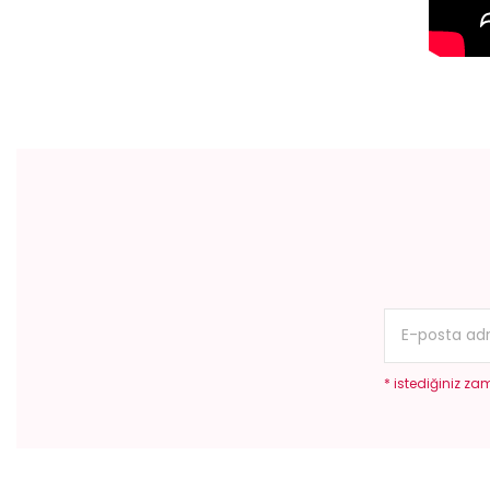
Bu ürünün fiyat bilgisi, resim, ürün açıklamalarında ve diğer konular
Görüş ve önerileriniz için teşekkür ederiz.
Ürün resmi kalitesiz, bozuk veya görüntülenemiyor.
Ürün açıklamasında eksik bilgiler bulunuyor.
Ürün bilgilerinde hatalar bulunuyor.
Ürün fiyatı diğer sitelerden daha pahalı.
Bu ürüne benzer farklı alternatifler olmalı.
* istediğiniz zam