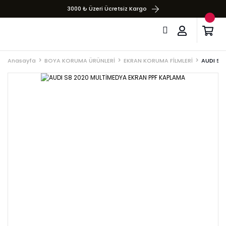
3000 ₺ Üzeri Ücretsiz Kargo
Anasayfa
BOYA KORUMA ÜRÜNLERİ
EKRAN KORUMA FİLMLERİ
AUDI S8