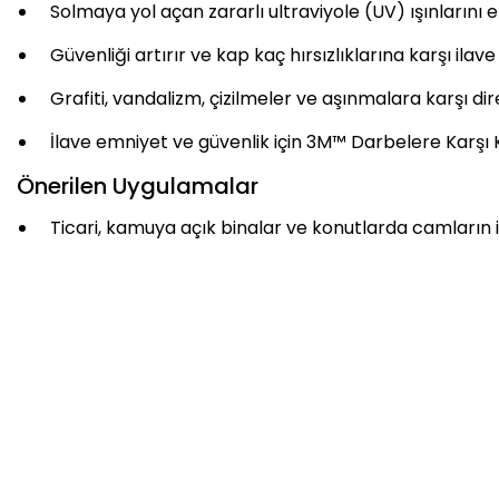
Solmaya yol açan zararlı ultraviyole (UV) ışınların
Güvenliği artırır ve kap kaç hırsızlıklarına karşı ila
Grafiti, vandalizm, çizilmeler ve aşınmalara karşı dir
İlave emniyet ve güvenlik için 3M™ Darbelere Karşı K
Önerilen Uygulamalar
Ticari, kamuya açık binalar ve konutlarda camların i