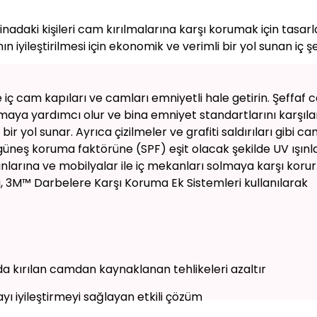
nadaki kişileri cam kırılmalarına karşı korumak için tasar
yileştirilmesi için ekonomik ve verimli bir yol sunan iç şe
 iç cam kapıları ve camları emniyetli hale getirin. Şeffaf
orumaya yardımcı olur ve bina emniyet standartlarını karşı
ir yol sunar. Ayrıca çizilmeler ve grafiti saldırıları gibi ca
üneş koruma faktörüne (SPF) eşit olacak şekilde UV ışınla
şınlarına ve mobilyalar ile iç mekanları solmaya karşı koru
, 3M™ Darbelere Karşı Koruma Ek Sistemleri kullanılarak
a kırılan camdan kaynaklanan tehlikeleri azaltır
ı iyileştirmeyi sağlayan etkili çözüm