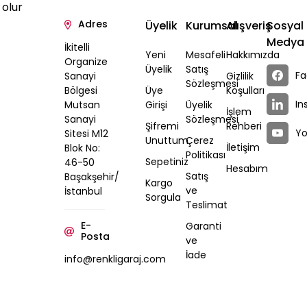
Gönder
 olur
Adres
Üyelik
Kurumsal
Alışveriş
Sosyal
Medya
İkitelli
Yeni
Mesafeli
Hakkımızda
Organize
Üyelik
Satış
Fa
Sanayi
Gizlilik
Sözleşmesi
Bölgesi
Üye
Koşulları
In
Mutsan
Girişi
Üyelik
İşlem
Sanayi
Sözleşmesi
Şifremi
Rehberi
Y
Sitesi M12
Unuttum
Çerez
İletişim
Blok No:
Politikası
Sepetiniz
46-50
Hesabım
Satış
Başakşehir/
Kargo
ve
İstanbul
Sorgula
Teslimat
E-
Garanti
Posta
ve
İade
info@renkligaraj.com