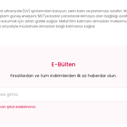
rarlı ultraviyole (UV) ışınlarından koruyun, serin kalın ve parlamayı azaltın
toplam güneş enerjisini %57'ye kadar yansıtarak klimaya olan bağlılığı azaltı
rınızı korumak için artan gizlilik sağlar. Metal film katmanı olmadan maks
dyo sinyaliyle müdahale olmadan bağlı kalmanızı sağlar.
da yetersiz gördüğünüz noktaları öneri formunu kullanarak tarafımıza il
Bu ürüne ilk yorumu siz yapın!
E-Bülten
Yorum Yaz
Fırsatlardan ve tüm indirimlerden ilk siz haberdar olun.
an iptal edebilirsiniz.