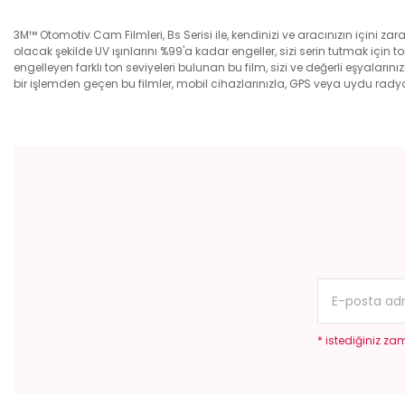
3M™ Otomotiv Cam Filmleri, Bs Serisi ile, kendinizi ve aracınızın içini za
olacak şekilde UV ışınlarını %99'a kadar engeller, sizi serin tutmak için 
engelleyen farklı ton seviyeleri bulunan bu film, sizi ve değerli eşyala
bir işlemden geçen bu filmler, mobil cihazlarınızla, GPS veya uydu ra
Bu ürünün fiyat bilgisi, resim, ürün açıklamalarında ve diğer konular
Görüş ve önerileriniz için teşekkür ederiz.
Ürün resmi kalitesiz, bozuk veya görüntülenemiyor.
Ürün açıklamasında eksik bilgiler bulunuyor.
Ürün bilgilerinde hatalar bulunuyor.
Ürün fiyatı diğer sitelerden daha pahalı.
Bu ürüne benzer farklı alternatifler olmalı.
* istediğiniz zam