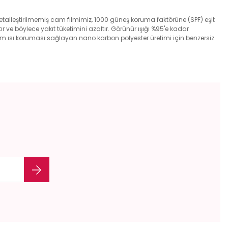
. Metalleştirilmemiş cam filmimiz, 1000 güneş koruma faktörüne (SPF) eşit
r ve böylece yakıt tüketimini azaltır. Görünür ışığı %95'e kadar
imum ısı koruması sağlayan nano karbon polyester üretimi için benzersiz
etebilirsiniz.