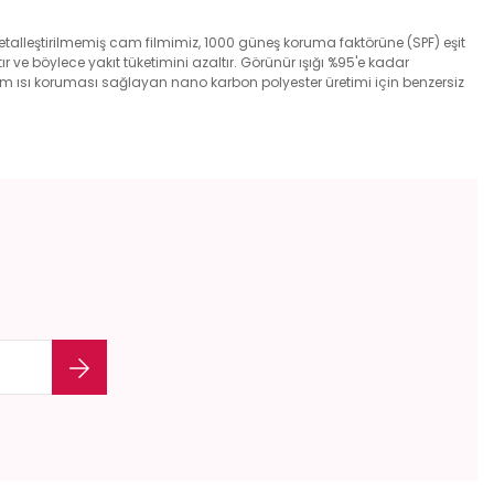
. Metalleştirilmemiş cam filmimiz, 1000 güneş koruma faktörüne (SPF) eşit
r ve böylece yakıt tüketimini azaltır. Görünür ışığı %95'e kadar
imum ısı koruması sağlayan nano karbon polyester üretimi için benzersiz
etebilirsiniz.