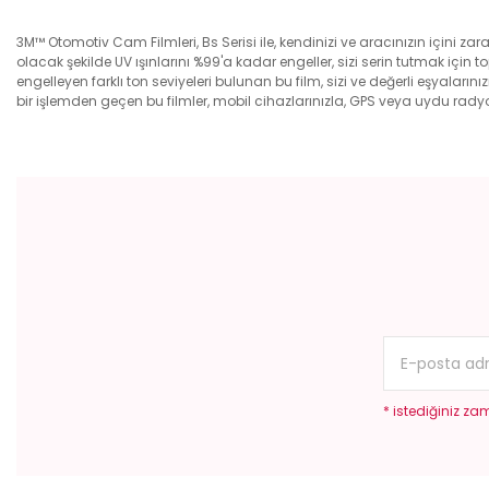
3M™ Otomotiv Cam Filmleri, Bs Serisi ile, kendinizi ve aracınızın içini za
olacak şekilde UV ışınlarını %99'a kadar engeller, sizi serin tutmak için 
engelleyen farklı ton seviyeleri bulunan bu film, sizi ve değerli eşyala
bir işlemden geçen bu filmler, mobil cihazlarınızla, GPS veya uydu ra
Bu ürünün fiyat bilgisi, resim, ürün açıklamalarında ve diğer konular
Görüş ve önerileriniz için teşekkür ederiz.
Ürün resmi kalitesiz, bozuk veya görüntülenemiyor.
Ürün açıklamasında eksik bilgiler bulunuyor.
Ürün bilgilerinde hatalar bulunuyor.
Ürün fiyatı diğer sitelerden daha pahalı.
Bu ürüne benzer farklı alternatifler olmalı.
* istediğiniz zam