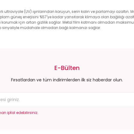
rarlı ultraviyole (UV) ışınlarından koruyun, serin kalın ve parlamayı azaltın
toplam güneş enerjisini %57'ye kadar yansıtarak klimaya olan bağlılığı azaltı
rınızı korumak için artan gizlilik sağlar. Metal film katmanı olmadan maks
dyo sinyaliyle müdahale olmadan bağlı kalmanızı sağlar.
da yetersiz gördüğünüz noktaları öneri formunu kullanarak tarafımıza il
Bu ürüne ilk yorumu siz yapın!
E-Bülten
Yorum Yaz
Fırsatlardan ve tüm indirimlerden ilk siz haberdar olun.
an iptal edebilirsiniz.