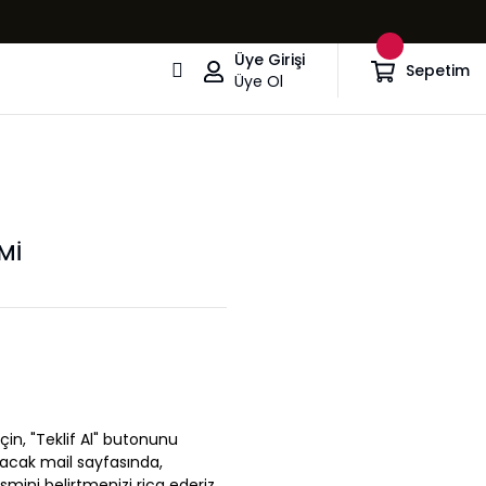
Üye Girişi
Sepetim
Üye Ol
Mİ
çin, "Teklif Al" butonunu
ılacak mail sayfasında,
ismini belirtmenizi rica ederiz.