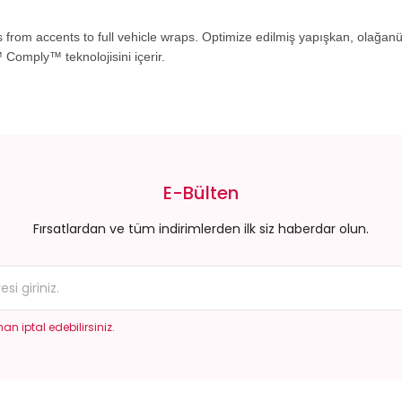
 from accents to full vehicle wraps. Optimize edilmiş yapışkan, olağan
Comply™ teknolojisini içerir.
da yetersiz gördüğünüz noktaları öneri formunu kullanarak tarafımıza il
Bu ürüne ilk yorumu siz yapın!
E-Bülten
Yorum Yaz
Fırsatlardan ve tüm indirimlerden ilk siz haberdar olun.
an iptal edebilirsiniz.