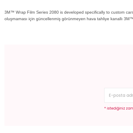
3M™ Wrap Film Series 2080 is developed specifically to custom cars
oluşmaması için güncellenmiş görünmeyen hava tahliye kanallı 3M™ 
Bu ürünün fiyat bilgisi, resim, ürün açıklamalarında ve diğer konular
Görüş ve önerileriniz için teşekkür ederiz.
Ürün resmi kalitesiz, bozuk veya görüntülenemiyor.
Ürün açıklamasında eksik bilgiler bulunuyor.
Ürün bilgilerinde hatalar bulunuyor.
Ürün fiyatı diğer sitelerden daha pahalı.
Bu ürüne benzer farklı alternatifler olmalı.
* istediğiniz zam