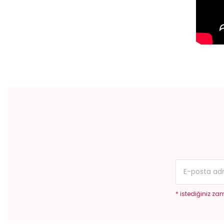
Bu ürünün fiyat bilgisi, resim, ürün açıklamalarında ve diğer konular
Görüş ve önerileriniz için teşekkür ederiz.
Ürün resmi kalitesiz, bozuk veya görüntülenemiyor.
Ürün açıklamasında eksik bilgiler bulunuyor.
Ürün bilgilerinde hatalar bulunuyor.
Ürün fiyatı diğer sitelerden daha pahalı.
Bu ürüne benzer farklı alternatifler olmalı.
* istediğiniz zam