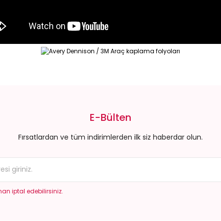
da yetersiz gördüğünüz noktaları öneri formunu kullanarak tarafımıza il
Bu ürüne ilk yorumu siz yapın!
E-Bülten
Yorum Yaz
Fırsatlardan ve tüm indirimlerden ilk siz haberdar olun.
an iptal edebilirsiniz.