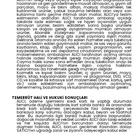
hazırlanan ve geri gönderilmeye müsait olmayan, iç giyim alt
parçaları, mayo ve bikini altları, makyaj malzemeleri, tek
kullanımlık ürünler, çabuk bozulma tehlikesi olan veya son
kullanma tarihi geçme ihtimali olan mallar, ALICI’ya teslim
edilmesinin ardından ALICI tarafından ambalajı açıldığı
takdirde iade edilmesi sağlık ve hijyen açısından uygun
olmayan ürünler, teslim edildikten sonra başka ürünlerle
karışan ve doğası gereği ayrıştırılması mümkün olmayan
ürünler, Abonelik sözleşmesi kapsamında sağlananlar
dışında, gazete ve dergi gibi süreli yayınlara ilişkin mallar,
Elektronik ortamda anında ifa edilen hizmetler veya tüketiciye
anında teslim edilen gayrimaddi mallar, ile ses veya görüntü
kayıtlarının, kitap, dijital içerik, yazılım programlarının, veri
kaydedebilme ve veri depolama cihazlarının, bilgisayar sarf
malzemelerinin, ambalajının ALICI tarafından açılmış olması
halinde iadesi Yönetmelik gereği mümkün değildir. Ayrıca
Cayma hakkı süresi sona ermeden önce, tüketicinin onayı ile
ifasına başlanan hizmetlere ilişkin cayma hakkının
kullanılması da Yönetmelik gereği mümkün değildir.
Kozmetik ve kişisel bakım ürünleri, iç giyim ürünleri, mayo,
bikini, kitap, kopyalanabilir yazılım ve programlar, DVD, VCD,
CD ve kasetler ile kırtasiye sarf malzemeleri (toner, kartuş, şerit
vb.) iade edilebilmesi için ambalajlarının açılmamış,
denenmemiş, bozulmamış ve kullanılmamış olmaları gerekir.
TEMERRÜT HALİ VE HUKUKİ SONUÇLARI
ALICI, ödeme işlemlerini kredi kartı ile yaptığı durumda
temerrüde düştüğü takdirde, kart sahibi banka ile arasındaki
kredi kartı sözleşmesi çerçevesinde faiz ödeyeceğini ve
bankaya karşı sorumlu olacağını kabul, beyan ve taahhüt
eder. Bu durumda ilgili banka hukuki yollara başvurabilir;
doğacak masrafları ve vekâlet ücretini ALICI’dan talep edebilir
ve her koşulda ALICI’nın borcundan dolayı temerrüde
düşmesi halinde, ALICI, borcun gecikmeli ifasından dolayı
SATICI’nın uğradığı zarar ve ziyanını ödeyeceğini kabul eder.