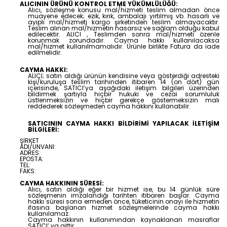
ALICININ ÜRÜNÜ KONTROL ETME YÜKÜMLÜLÜĞÜ:
Alıcı, sözleşme konusu mal/hizmeti teslim almadan önce
muayene edecek; ezik, kırık, ambalajı yırtılmış vb. hasarlı ve
ayıplı mal/hizmeti kargo şirketinden teslim almayacaktır.
Teslim alınan mal/hizmetin hasarsız ve sağlam olduğu kabul
edilecektir. ALICI , Teslimden sonra mal/hizmeti özenle
korunmak zorundadır. Cayma hakkı kullanılacaksa
mal/hizmet kullanılmamalıdır. Ürünle birlikte Fatura da iade
edilmelidir.
CAYMA HAKKI:
ALICI; satın aldığı ürünün kendisine veya gösterdiği adresteki
kişi/kuruluşa teslim tarihinden itibaren 14 (on dört) gün
içerisinde, SATICI’ya aşağıdaki iletişim bilgileri üzerinden
bildirmek şartıyla hiçbir hukuki ve cezai sorumluluk
üstlenmeksizin ve hiçbir gerekçe göstermeksizin malı
reddederek sözleşmeden cayma hakkını kullanabilir.
SATICININ CAYMA HAKKI BİLDİRİMİ YAPILACAK İLETİŞİM
BİLGİLERİ:
ŞİRKET
ADI/UNVANI:
ADRES:
EPOSTA:
TEL:
FAKS:
CAYMA HAKKININ SÜRESİ:
Alıcı, satın aldığı eğer bir hizmet ise, bu 14 günlük süre
sözleşmenin imzalandığı tarihten itibaren başlar. Cayma
hakkı süresi sona ermeden önce, tüketicinin onayı ile hizmetin
ifasına başlanan hizmet sözleşmelerinde cayma hakkı
kullanılamaz.
Cayma hakkının kullanımından kaynaklanan masraflar
SATICI’ ya aittir.