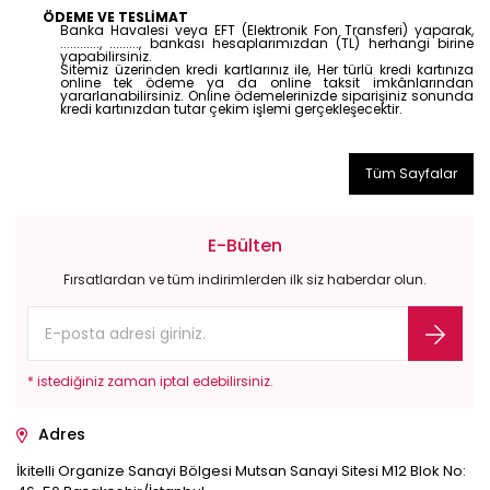
ÖDEME VE TESLİMAT
Banka Havalesi veya EFT (Elektronik Fon Transferi) yaparak,
............, ........., bankası hesaplarımızdan (TL) herhangi birine
yapabilirsiniz.
Sitemiz üzerinden kredi kartlarınız ile, Her türlü kredi kartınıza
online tek ödeme ya da online taksit imkânlarından
yararlanabilirsiniz. Online ödemelerinizde siparişiniz sonunda
kredi kartınızdan tutar çekim işlemi gerçekleşecektir.
Tüm Sayfalar
E-Bülten
Fırsatlardan ve tüm indirimlerden ilk siz haberdar olun.
* istediğiniz zaman iptal edebilirsiniz.
Adres
İkitelli Organize Sanayi Bölgesi Mutsan Sanayi Sitesi M12 Blok No: