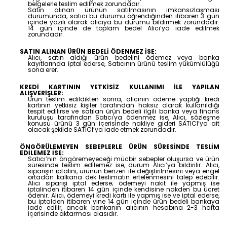
belgelerle teslim edilmek zorundadır.
Satın alınan ürünün satılmasının imkansızlaşması
durumunda, satıcı bu durumu öğrendiğinden itibaren 3 gün
içinde yazılı olarak alıcıya bu durumu bildirmek zorundadır.
14 gün içinde de toplam bedel Alıcı’ya iade edilmek
zorundadır.
SATIN ALINAN ÜRÜN BEDELİ ÖDENMEZ İSE:
Alıcı, satın aldığı ürün bedelini ödemez veya banka
kayıtlarında iptal ederse, Satıcının ürünü teslim yükümlülüğü
sona erer.
KREDİ KARTININ YETKİSİZ KULLANIMI İLE YAPILAN
ALIŞVERİŞLER:
Ürün teslim edildikten sonra, alıcının ödeme yaptığı kredi
kartının yetkisiz kişiler tarafından haksız olarak kullanıldığı
tespit edilirse ve satılan ürün bedeli ilgili banka veya finans
kuruluşu tarafından Satıcı'ya ödenmez ise, Alıcı, sözleşme
konusu ürünü 3 gün içerisinde nakliye gideri SATICI’ya ait
olacak şekilde SATICI’ya iade etmek zorundadır.
ÖNGÖRÜLEMEYEN SEBEPLERLE ÜRÜN SÜRESİNDE TESLİM
EDİLEMEZ İSE:
Satıcı’nın öngöremeyeceği mücbir sebepler oluşursa ve ürün
süresinde teslim edilemez ise, durum Alıcı’ya bildirilir. Alıcı,
siparişin iptalini, ürünün benzeri ile değiştirilmesini veya engel
ortadan kalkana dek teslimatın ertelenmesini talep edebilir.
Alıcı siparişi iptal ederse; ödemeyi nakit ile yapmış ise
iptalinden itibaren 14 gün içinde kendisine nakden bu ücret
ödenir. Alıcı, ödemeyi kredi kartı ile yapmış ise ve iptal ederse,
bu iptalden itibaren yine 14 gün içinde ürün bedeli bankaya
iade edilir, ancak bankanın alıcının hesabına 2-3 hafta
içerisinde aktarması olasıdır.