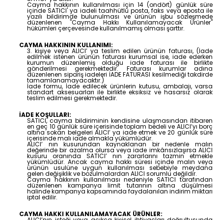
Cayma hakkının kullanılması için 14 (ondört) günlük süre
içinde SATICI' ya iadeli taahhütlü posta, faks veya eposta ile
yazılı bildirimde bulunulması ve ürünün işbu sözleşmede
düzenlenen "Cayma Hakkı Kullanılamayacak Ürünler"
hükümleri çerçevesinde kullanılmamış olması şarttır.
CAYMA HAKKININ KULLANIMI:
3. kişiye veya ALICI’ ya teslim edilen ürünün faturası, (İade
edilmek istenen ürünün faturası kurumsal ise, iade ederken
kurumun düzenlemiş olduğu iade faturası ile birlikte
gönderilmesi gerekmektedir. Faturası kurumlar adına
düzenlenen sipariş iadeleri İADE FATURASI kesilmediği takdirde
tamamlanamayacaktır.)
İade formu, İade edilecek ürünlerin kutusu, ambalajı, varsa
standart aksesuarları ile birlikte eksiksiz ve hasarsız olarak
teslim edilmesi gerekmektedir.
İADE KOŞULLARI:
SATICI, cayma bildiriminin kendisine ulaşmasından itibaren
en geç 10 günlük süre içerisinde toplam bedeli ve ALICI’yı borç
altına sokan belgeleri ALICI’ ya iade etmek ve 20 günlük süre
içerisinde malı iade almakla yükümlüdür.
ALICI’ nın kusurundan kaynaklanan bir nedenle malın
değerinde bir azalma olursa veya iade imkânsızlaşırsa ALICI
kusuru oranında SATICI’ nın zararlarını tazmin etmekle
yükümlüdür. Ancak cayma hakkı süresi içinde malın veya
ürünün usulüne uygun kullanılması sebebiyle meydana
gelen değişiklik ve bozulmalardan ALICI sorumlu değildir.
Cayma hakkının kullanılması nedeniyle SATICI tarafından
düzenlenen kampanya limit tutarının altına düşülmesi
halinde kampanya kapsamında faydalanılan indirim miktarı
iptal edilir.
CAYMA HAKKI KULLANILAMAYACAK ÜRÜNLER:
ALICI’nın isteği veya açıkça kişisel ihtiyaçları doğrultusunda