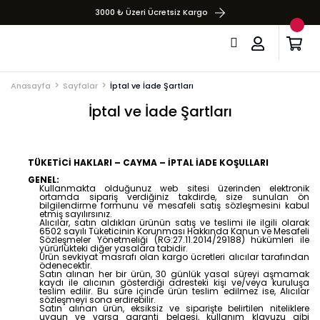
3000 ₺ Üzeri Ücretsiz Kargo
Anasayfa
Sayfalar
İptal ve İade Şartları
İptal ve İade Şartları
TÜKETİCİ HAKLARI – CAYMA – İPTAL İADE KOŞULLARI
GENEL:
Kullanmakta olduğunuz web sitesi üzerinden elektronik
ortamda sipariş verdiğiniz takdirde, size sunulan ön
bilgilendirme formunu ve mesafeli satış sözleşmesini kabul
etmiş sayılırsınız.
Alıcılar, satın aldıkları ürünün satış ve teslimi ile ilgili olarak
6502 sayılı Tüketicinin Korunması Hakkında Kanun ve Mesafeli
Sözleşmeler Yönetmeliği (RG:27.11.2014/29188) hükümleri ile
yürürlükteki diğer yasalara tabidir.
Ürün sevkiyat masrafı olan kargo ücretleri alıcılar tarafından
ödenecektir.
Satın alınan her bir ürün, 30 günlük yasal süreyi aşmamak
kaydı ile alıcının gösterdiği adresteki kişi ve/veya kuruluşa
teslim edilir. Bu süre içinde ürün teslim edilmez ise, Alıcılar
sözleşmeyi sona erdirebilir.
Satın alınan ürün, eksiksiz ve siparişte belirtilen niteliklere
uygun ve varsa garanti belgesi, kullanım klavuzu gibi