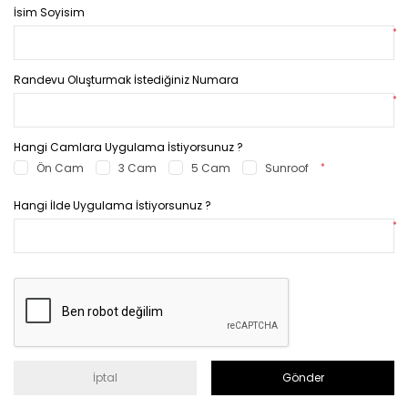
İsim Soyisim
*
Randevu Oluşturmak İstediğiniz Numara
*
Hangi Camlara Uygulama İstiyorsunuz ?
Ön Cam
3 Cam
5 Cam
Sunroof
*
Hangi İlde Uygulama İstiyorsunuz ?
*
İptal
Gönder