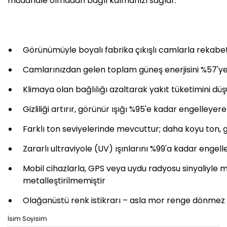
müdahale olmadan bağlı kalmanızı sağlar.
Görünümüyle boyalı fabrika çıkışlı camlarla rekabe
Camlarınızdan gelen toplam güneş enerjisini %57'ye 
Klimaya olan bağlılığı azaltarak yakıt tüketimini düş
Gizliliği artırır, görünür ışığı %95'e kadar engelleyere
Farklı ton seviyelerinde mevcuttur; daha koyu ton, 
Zararlı ultraviyole (UV) ışınlarını %99'a kadar enge
Mobil cihazlarla, GPS veya uydu radyosu sinyaliyle
metalleştirilmemiştir
Olağanüstü renk istikrarı – asla mor renge dönmez
İsim Soyisim